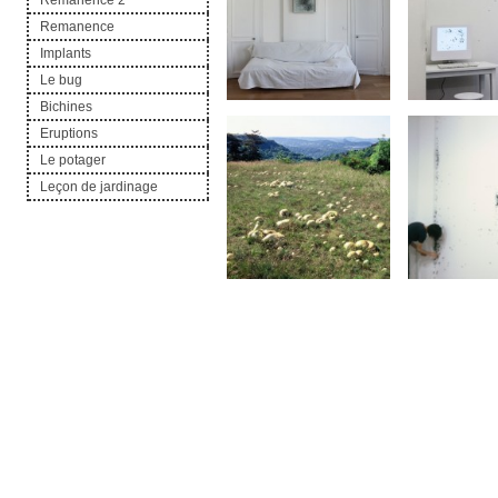
Remanence 2
Remanence
Implants
Le bug
Bichines
Eruptions
Le potager
Leçon de jardinage