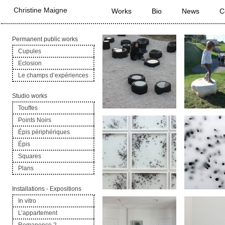
Main menu
Christine Maigne
Skip to primary content
Skip to secondary content
Works
Bio
News
C
Permanent public works
Cupules
Eclosion
Le champs d’expériences
Studio works
Touffes
Points Noirs
Épis périphériques
Épis
Squares
Plans
Installations - Expositions
In vitro
L’appartement