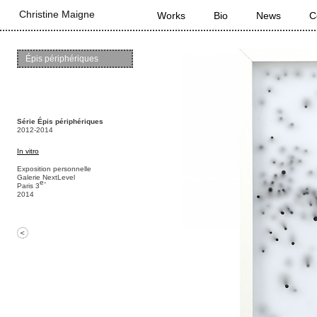
Main menu
Christine Maigne
Skip to primary content
Skip to secondary content
Works
Bio
News
C
Épis périphériques
Série Épis périphériques
2012-2014
In vitro
Exposition personnelle
Galerie NextLevel
e-
Paris 3
2014