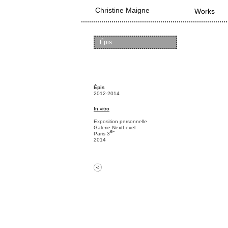
Main menu
Christine Maigne
Skip to pr
Skip to se
Works
Épis
Épis
2012-2014
In vitro
Exposition personnelle
Galerie NextLevel
e-
Paris 3
2014