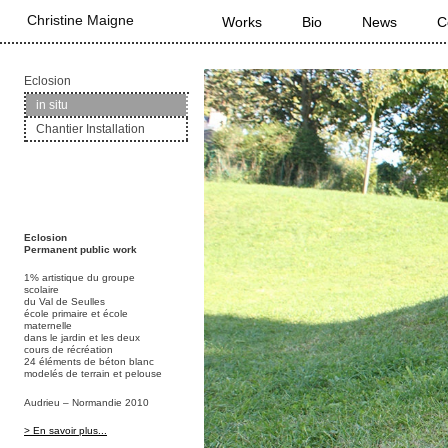
Main menu
Christine Maigne
Skip to primary content
Skip to secondary content
Works
Bio
News
C
Eclosion
in situ
Chantier Installation
Eclosion
Permanent public work
1% artistique du groupe
scolaire
du Val de Seulles
école primaire et école
maternelle
dans le jardin et les deux
cours de récréation
24 éléments de béton blanc
modelés de terrain et pelouse
Audrieu – Normandie 2010
> En savoir plus...